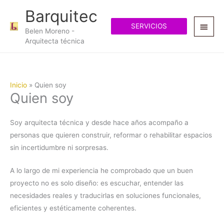
Ir
Menú
Barquitec
al
princ
SERVICIOS
contenido
Belen Moreno -
Arquitecta técnica
Inicio
Quien soy
Quien soy
Soy arquitecta técnica y desde hace años acompaño a
personas que quieren construir, reformar o rehabilitar espacios
sin incertidumbre ni sorpresas.
A lo largo de mi experiencia he comprobado que un buen
proyecto no es solo diseño: es escuchar, entender las
necesidades reales y traducirlas en soluciones funcionales,
eficientes y estéticamente coherentes.