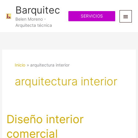
Ir
Menú
Barquitec
al
princ
SERVICIOS
contenido
Belen Moreno -
Arquitecta técnica
Inicio
arquitectura interior
arquitectura interior
Diseño interior
Diseño
interior
comercial
comercial